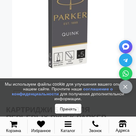
Мы используем файлы cookie для улучшения вашего опыта на
нашем сайте. Прочтите наше
соглашение о
конфиденциальности
для получения дополнительной
информации.
КАРТРИДЖИ 5 ШТ ДЛЯ
Принять
ПЕРЬЕВЫХ РУЧЕК PARKER
(ЧЁРНЫЕ)
Адреса
Корзина
Избранное
Каталог
Звонок