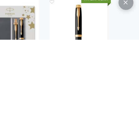
Код.: 2016
Код.: 574
PARKER IM CORE
ПЕРЬЕВАЯ РУЧКА PARKER
FK221
IM METAL BLACK GT
 670
9 520
руб.
руб.