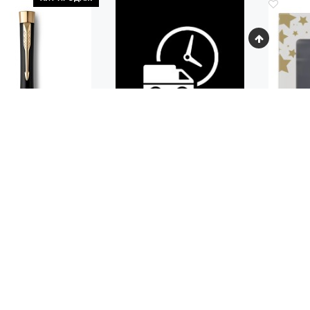
Код.: 410
НАБОР 
ИКОВАЯ РУЧКА
KER URBAN CORE
TED BLACK GT
12
 100
руб.