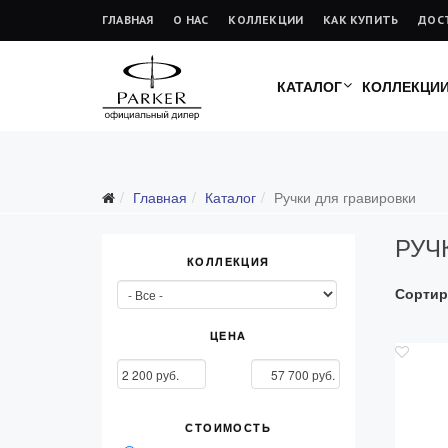
ГЛАВНАЯ
О НАС
КОЛЛЕКЦИИ
КАК КУПИТЬ
ДОС
КАТАЛОГ
КОЛЛЕКЦИ
Подарочные ручки
Главная
Каталог
Ручки для гравировки
Ежедневники
РУЧ
Ручки для гравировки
КОЛЛЕКЦИЯ
С золотым пером
Сортир
Распродажа
Аксессуары
ЦЕНА
Запчасти
Упаковка
СТОИМОСТЬ
Подарочные сертификаты