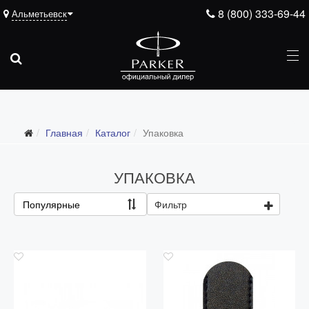
8 (800) 333-69-44
Альметьевск
Подарочные ручки
Главная
Каталог
Упаковка
Ежедневники
Ручки для гравировки
УПАКОВКА
С золотым пером
Популярные
Фильтр
Распродажа
Аксессуары
Запчасти
Упаковка
Подарочные сертификаты