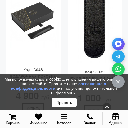
Код.: 3046
Код.: 3039
ПОДАРОЧНАЯ КОРОБКА
Мы используем файлы cookie для улучшения вашего опыта на
ЧЕХОЛ ДЛЯ РУЧКИ PARKER
PARKER С ЧЕХЛОМ
(S)
нашем сайте. Прочтите наше
соглашение о
конфиденциальности
для получения дополнительной
4 900
информации.
1 000
руб.
руб.
Принять
КУПИТЬ
КУПИТЬ
Адреса
Корзина
Избранное
Каталог
Звонок