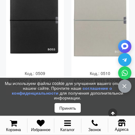
С золотым пером
Распродажа
Аксессуары
Запчасти
Упаковка
Подарочные сертификаты
Код.: 0509
Код.: 0510
БЛОКНОТ BOSS ФОРМАТА
БЛОКНОТ BOSS ФОРМАТА
Мы используем файлы cookie для улучшения вашего опыта на
А5 ELEGANCE BLACK
А5 ELEGANCE GREY LINED
нашем сайте. Прочтите наше
соглашение о
AGENDA
конфиденциальности
для получения дополнительной
информации.
Принять
Адреса
Корзина
Избранное
Каталог
Звонок