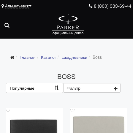
8 (800) 333-69-44
Альметьевск
Подарочные ручки
Главная
Каталог
Ежедневники
Boss
Ежедневники
Все ежедневники
BOSS
Премиум
Популярные
Фильтр
Стандарт
Moleskine
Portobello
Boss
Ручки для гравировки