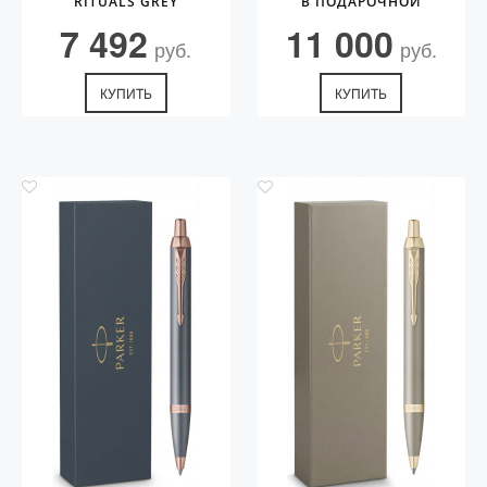
RITUALS GREY
В ПОДАРОЧНОЙ
УПАКОВКЕ. ЦВЕТ ЧЕРНИЛ
7 492
11 000
BLUE
руб.
руб.
КУПИТЬ
КУПИТЬ