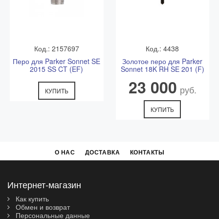
Код.: 2157697
Код.: 4438
Перо для Parker Sonnet SE
Золотое перо для Parker
2015 SS CT (EF)
Sonnet 18K RH SE 201 (F)
23 000
руб.
КУПИТЬ
КУПИТЬ
О НАС
ДОСТАВКА
КОНТАКТЫ
Интернет-магазин
Как купить
Обмен и возврат
Персональные данные