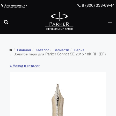
8 (800) 333-69-44
Альметьевск
Подарочные ручки
Главная
Каталог
Запчасти
Перья
Ежедневники
Золотое перо для Parker Sonnet SE 2015 18K RH (EF)
Ручки для гравировки
Назад в каталог
С золотым пером
Распродажа
Аксессуары
Запчасти
Все запчасти
Перья