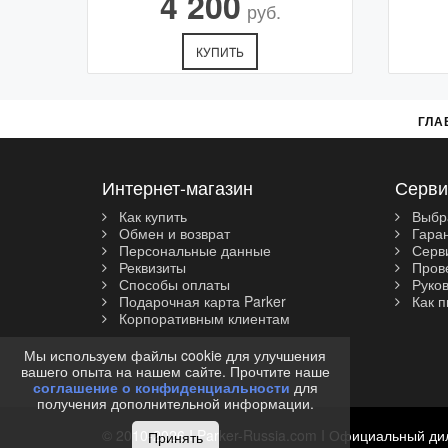
4 200
руб.
КУПИТЬ
ГЛА
Интернет-магазин
Серви
Как купить
Выбр
Обмен и возврат
Гара
Персональные данные
Серви
Реквизиты
Прове
Способы оплаты
Руков
Подарочная карта Parker
Как п
Корпоративным клиентам
Мы используем файлы cookie для улучшения
вашего опыта на нашем сайте. Прочтите наше
соглашение о конфиденциальности
для
получения дополнительной информации.
© 2010-2026 I Parker-Russia.com I Официальный ди
Принять