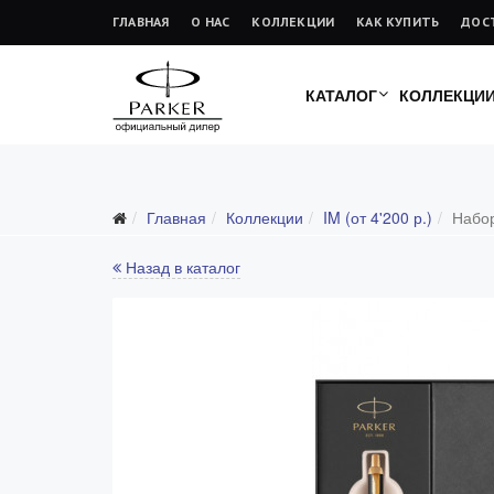
ГЛАВНАЯ
О НАС
КОЛЛЕКЦИИ
КАК КУПИТЬ
ДОС
КАТАЛОГ
КОЛЛЕКЦИ
Главная
Коллекции
IM (от 4'200 р.)
Набор
Все коллекции
Duofold (от 66'316 р.)
Назад в каталог
Ingenuity (от 35'305 р.)
Sonnet (от 13'000 р.)
Parker 51 (от 14'600 р.)
Urban (от 6'100 р.)
IM (от 4'200 р.)
Jotter (от 2'200 р.)