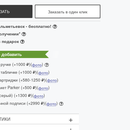
ЗАТЬ
Заказать в один клик
льметьевск - бесплатно!
олучении*
в подарок
 добавить
 ручке (+1000
)(
)
фото
 табличке (+1000
)(
)
фото
артриджи (+580-1250
)(
)
фото
ет Parker (+500
)(
)
фото
(серый) (+1300
)(
)
фото
чной подписи (+2990
)(
)
фото
+
ТИКИ
+