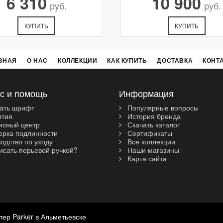
6 310
10 900
руб.
руб.
КУПИТЬ
КУПИТЬ
ВНАЯ
О НАС
КОЛЛЕКЦИИ
КАК КУПИТЬ
ДОСТАВКА
КОНТ
с и помощь
Информация
ать шрифт
Популярные вопросы
нтия
История бренда
сный центр
Скачать каталог
рка подлинности
Сертификаты
одство по уходу
Все коллекции
исать перьевой ручкой?
Наши магазины
Карта сайта
лер Parker в Альметьевске