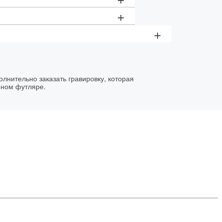
ая ручка Parker IM Black GT
+
 Parker
+
ная коробка
кста (до 15 символов) - 1000 рублей;
ществляетсяв течении двух дней
 от 1200 рублей
овки:
золотистый
олнения:
в течение часа в день заказа
олнительно заказать гравировку, которая
нном футляре.