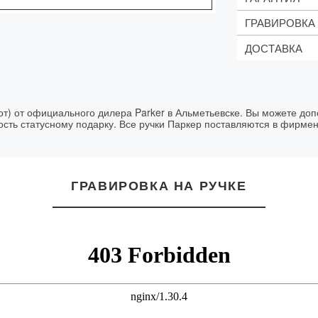
Шариков
ГРАВИРОВКА
Блокнот
2 года
Подароч
ДОСТАВКА
Стоимость:
1 строка те
Доставка осу
Логотипы -
Цвет гравир
Срок вып
от) от официального дилера Parker в Альметьевске. Вы можете доп
ость статусному подарку. Все ручки Паркер поставляются в фирме
ГРАВИРОВКА НА РУЧКЕ