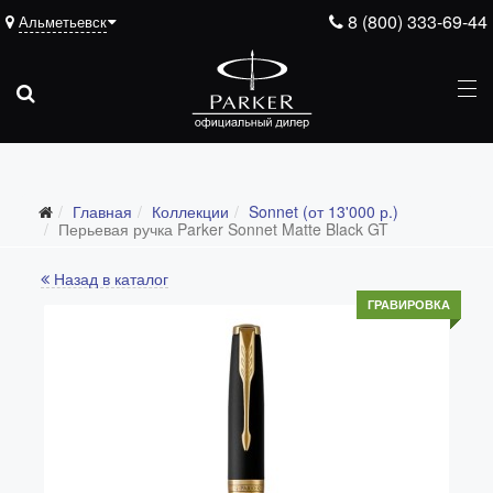
8 (800) 333-69-44
Альметьевск
Главная
Коллекции
Sonnet (от 13'000 р.)
Все коллекции
Перьевая ручка Parker Sonnet Matte Black GT
Duofold (от 66'316 р.)
Назад в каталог
Ingenuity (от 35'305 р.)
ГРАВИРОВКА
Sonnet (от 13'000 р.)
Parker 51 (от 14'600 р.)
Urban (от 6'100 р.)
IM (от 4'200 р.)
Jotter (от 2'200 р.)