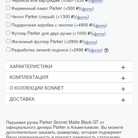
фото
Фирменный пакет Parker (+500
)(
)
фото
Чехол Parker (серый) (+1300
)(
)
фото
Подарочная коробка с чехлом (+4900
)(
)
фото
Футляр Parker для двух ручек (+1000
)(
)
фото
Железный футляр Parker (+2900
)(
)
фото
Разработка личной подписи (+2990
)(
)
фото
+
ХАРАКТЕРИСТИКИ
+
КОМПЛЕКТАЦИЯ
Механизм:
с колпачком
+
О КОЛЛЕКЦИИ SONNET
Материал:
Чёрный картридж - 2 шт.
Конвертер Standart
корпус
: латунь
+
ДОСТАВКА
Фирменный футляр
SONNET - одна из самых элегантных коллекций
покрытие корпуса
: матовый чёрный лак с
PARKER, основанная на классическом стиле и
Доставка осуществляетсяв течении двух дней
сатиновым эффектом
Рекомендуем приобрести
дополнительные
умеренных формах. Надежность, основанная на
чернила
использовании точных технологий. Роскошная отделка
торец ручки и кольцо
: латунь, покрытая золотом
изысканными деталями.
23K
Перьевая ручка Parker Sonnet Matte Black GT от
официального дилера Parker в Альметьевске. Вы можете
зажим колпачка
: сталь,
покрытая золотом
23K
дополнительно заказать гравировку, которая подчеркнет
зона захвата
: пластик
Вашу оригинальность и придаст памятность статусному