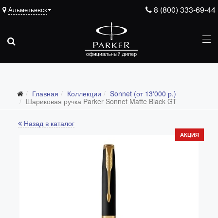
8 (800) 333-69-44
Альметьевск
Главная
Коллекции
Sonnet (от 13'000 р.)
Все коллекции
Шариковая ручка Parker Sonnet Matte Black GT
Duofold (от 66'316 р.)
Назад в каталог
Ingenuity (от 35'305 р.)
АКЦИЯ
Sonnet (от 13'000 р.)
Parker 51 (от 14'600 р.)
Urban (от 6'100 р.)
IM (от 4'200 р.)
Jotter (от 2'200 р.)